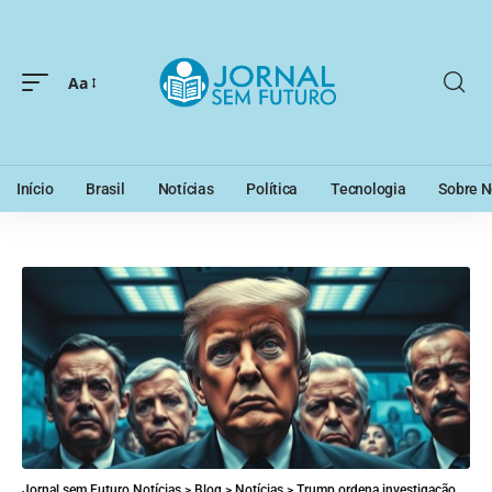
Aa
Início
Brasil
Notícias
Política
Tecnologia
Sobre N
Jornal sem Futuro Notícias
>
Blog
>
Notícias
>
Trump ordena investigação sobre perdões dados por Biden em Brasil: qual o verdadeiro objetivo?