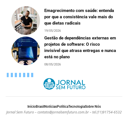
Emagrecimento com saúde: entenda
por que a consistência vale mais do
que dietas radicais
19/05/2026
Gestão de dependências externas em
projetos de software: O risco
invisível que atrasa entregas e nunca
está no plano
08/05/2026
Início
Brasil
Notícias
Política
Tecnologia
Sobre Nós
Jornal Sem Futuro –
contato@jornalsemfuturo.com.br
– tel.(11)91754-6532