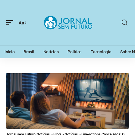
Aa
Início
Brasil
Notícias
Política
Tecnologia
Sobre N
Jornal sem Futuro Notícias
>
Blog
>
Notícias
>
Live-actions Cancelados: O Que Deu Errado com Esses Projetos Promissores?