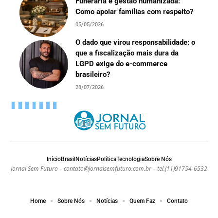
Funerária e gestão humanizada:
Como apoiar famílias com respeito?
05/05/2026
O dado que virou responsabilidade: o
que a fiscalização mais dura da
LGPD exige do e-commerce
brasileiro?
28/07/2026
Início
Brasil
Notícias
Política
Tecnologia
Sobre Nós
Jornal Sem Futuro –
contato@jornalsemfuturo.com.br
– tel.(11)91754-6532
Home
Sobre Nós
Notícias
Quem Faz
Contato