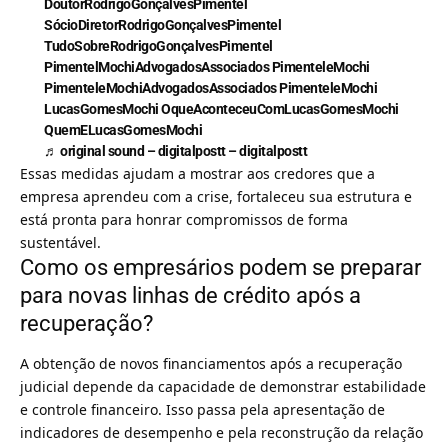
DoutorRodrigoGonçalvesPimentel
SócioDiretorRodrigoGonçalvesPimentel
TudoSobreRodrigoGonçalvesPimentel
PimentelMochiAdvogadosAssociados PimenteleMochi
PimenteleMochiAdvogadosAssociados PimenteleMochi
LucasGomesMochi OqueAconteceuComLucasGomesMochi
QuemELucasGomesMochi
♬ original sound – digitalpostt – digitalpostt
Essas medidas ajudam a mostrar aos credores que a
empresa aprendeu com a crise, fortaleceu sua estrutura e
está pronta para honrar compromissos de forma
sustentável.
Como os empresários podem se preparar
para novas linhas de crédito após a
recuperação?
A obtenção de novos financiamentos após a recuperação
judicial depende da capacidade de demonstrar estabilidade
e controle financeiro. Isso passa pela apresentação de
indicadores de desempenho e pela reconstrução da relação