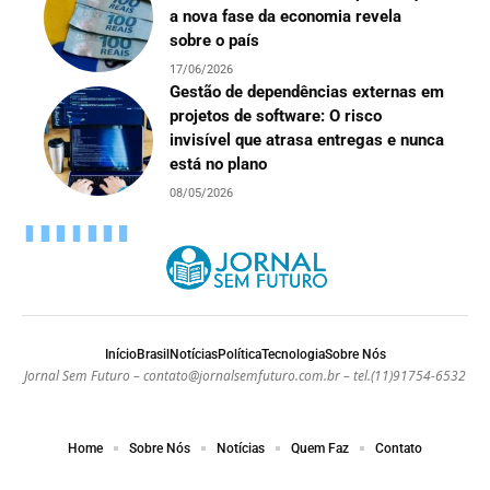
a nova fase da economia revela
sobre o país
17/06/2026
Gestão de dependências externas em
projetos de software: O risco
invisível que atrasa entregas e nunca
está no plano
08/05/2026
Início
Brasil
Notícias
Política
Tecnologia
Sobre Nós
Jornal Sem Futuro –
contato@jornalsemfuturo.com.br
– tel.(11)91754-6532
Home
Sobre Nós
Notícias
Quem Faz
Contato