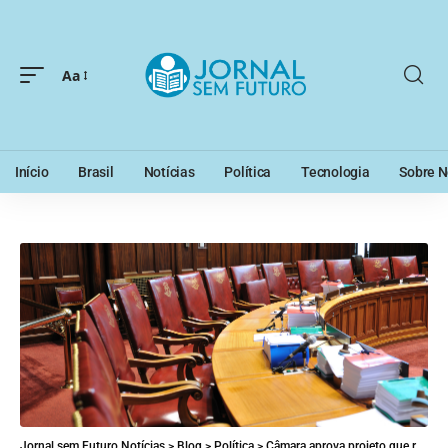
Aa
Início
Brasil
Notícias
Política
Tecnologia
Sobre N
Jornal sem Futuro Notícias
>
Blog
>
Política
>
Câmara aprova projeto que regulamenta emendas parlamentares ao Orçamento