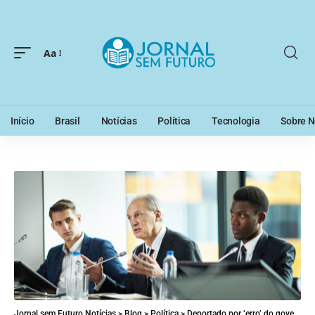
Aa
Início
Brasil
Notícias
Política
Tecnologia
Sobre N
Jornal sem Futuro Notícias
>
Blog
>
Política
>
Deportado por ‘erro’ do governo Trump é visto em público pela 1ª vez em encontro com senador americano em El Salvador