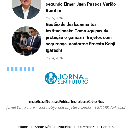
segundo Elmar Juan Passos Varjão
Bomfim
13/02/2026
Gestão de deslocamentos
institucionais: Como equipes de
proteção organizam trajetos com
segurança, conforme Ernesto Kenji
Igarashi
09/04/2026
Início
Brasil
Notícias
Política
Tecnologia
Sobre Nós
Jornal Sem Futuro –
contato@jornalsemfuturo.com.br
– tel.(11)91754-6532
Home
Sobre Nós
Notícias
Quem Faz
Contato