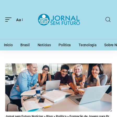
Aa
Início
Brasil
Notícias
Política
Tecnologia
Sobre N
Jornal sem Futuro Notícias
>
Blog
>
Política
>
Formação de Jovens para Promover Leitura e Escrita no RJ: estratégia educacional que pode transformar comunidades