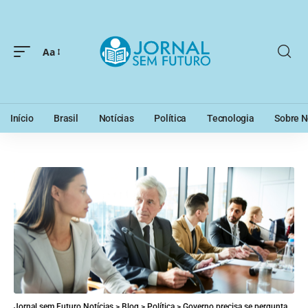
Aa
Início
Brasil
Notícias
Política
Tecnologia
Sobre N
Jornal sem Futuro Notícias
>
Blog
>
Política
>
Governo precisa se perguntar quem está errado