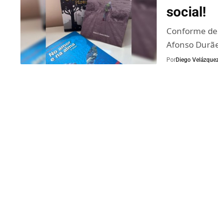
social!
Conforme des
Afonso Durãe
Por
Diego Velázque