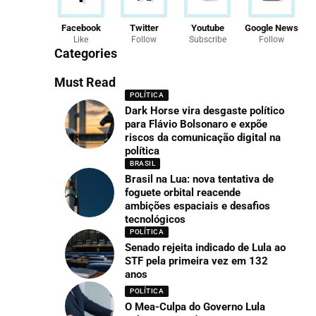
Facebook
Twitter
Youtube
Google News
Like
Follow
Subscribe
Follow
Categories
Must Read
POLÍTICA
Dark Horse vira desgaste político
para Flávio Bolsonaro e expõe
riscos da comunicação digital na
política
BRASIL
Brasil na Lua: nova tentativa de
foguete orbital reacende
ambições espaciais e desafios
tecnológicos
POLÍTICA
Senado rejeita indicado de Lula ao
STF pela primeira vez em 132
anos
POLÍTICA
O Mea-Culpa do Governo Lula