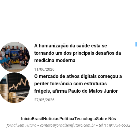
A humanização da saúde está se
tornando um dos principais desafios da
medicina moderna
11/06/2026
O mercado de ativos digitais começou a
perder tolerância com estruturas
frágeis, afirma Paulo de Matos Junior
27/05/2026
Início
Brasil
Notícias
Política
Tecnologia
Sobre Nós
Jornal Sem Futuro –
contato@jornalsemfuturo.com.br
– tel.(11)91754-6532