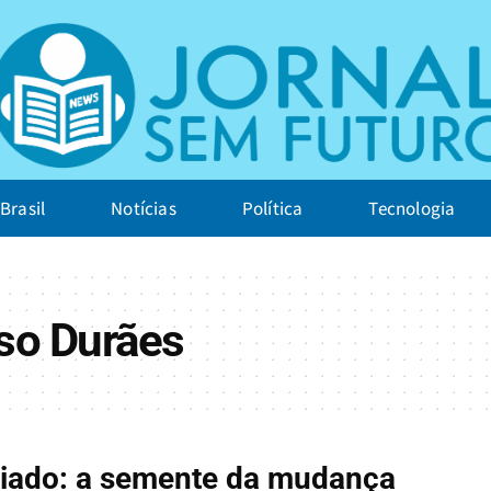
Brasil
Notícias
Política
Tecnologia
so Durães
riado: a semente da mudança