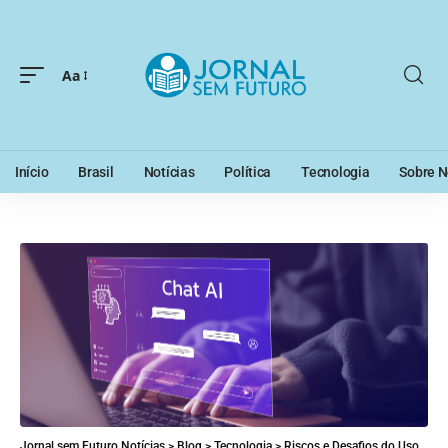
Aa
Início
Brasil
Notícias
Política
Tecnologia
Sobre N
Jornal sem Futuro Notícias
>
Blog
>
Tecnologia
>
Riscos e Desafios do Uso do ChatGPT: Uma Análise Crítica