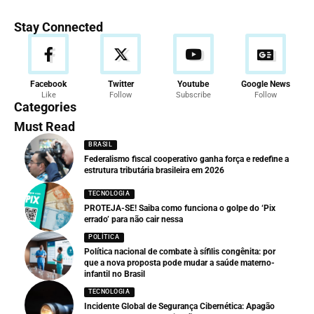
Stay Connected
Facebook
Twitter
Youtube
Google News
Like
Follow
Subscribe
Follow
Categories
Must Read
BRASIL
Federalismo fiscal cooperativo ganha força e redefine a
estrutura tributária brasileira em 2026
TECNOLOGIA
PROTEJA-SE! Saiba como funciona o golpe do ‘Pix
errado’ para não cair nessa
POLÍTICA
Política nacional de combate à sífilis congênita: por
que a nova proposta pode mudar a saúde materno-
infantil no Brasil
TECNOLOGIA
Incidente Global de Segurança Cibernética: Apagão