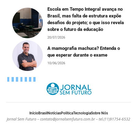
Escola em Tempo Integral avança no
Brasil, mas falta de estrutura expõe
desafios do projeto; o que isso revela
sobre o futuro da educação
20/07/2026
A mamografia machuca? Entenda o
que esperar durante o exame
10/06/2026
Início
Brasil
Notícias
Política
Tecnologia
Sobre Nós
Jornal Sem Futuro –
contato@jornalsemfuturo.com.br
– tel.(11)91754-6532