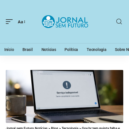
Aa
Início
Brasil
Notícias
Política
Tecnologia
Sobre N
Jornal sem Futuro Notícias
>
Blog
>
Tecnologia
>
Gov.br tem quinta falha em 2026 e expõe fragilidade da plataforma