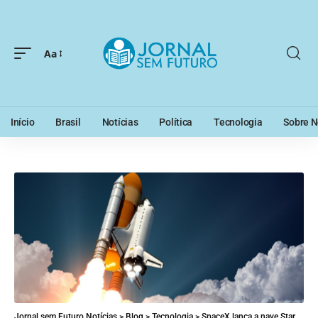
Aa
Início
Brasil
Notícias
Política
Tecnologia
Sobre N
Jornal sem Futuro Notícias
>
Blog
>
Tecnologia
>
SpaceX lança a nave Starship: o que deu certo e errado no voo do foguete mais poderoso de todos os tempos