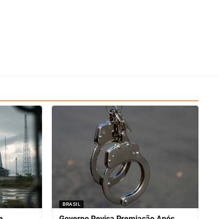
BRASIL
e
Governo Revisa Premiação Após