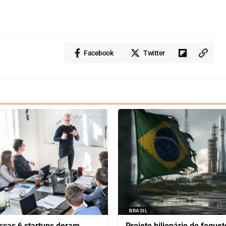
Facebook
Twitter
BRASIL
ssas 6 startups deram
Projeto bilionário do foguet