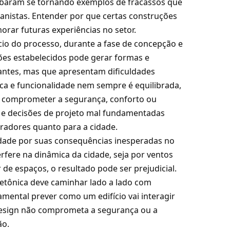
cabaram se tornando exemplos de fracassos que
anistas. Entender por que certas construções
rar futuras experiências no setor.
cio do processo, durante a fase de concepção e
ões estabelecidos pode gerar formas e
ntes, mas que apresentam dificuldades
tica e funcionalidade nem sempre é equilibrada,
em comprometer a segurança, conforto ou
o e decisões de projeto mal fundamentadas
radores quanto para a cidade.
dade por suas consequências inesperadas no
ere na dinâmica da cidade, seja por ventos
r de espaços, o resultado pode ser prejudicial.
etônica deve caminhar lado a lado com
mental prever como um edifício vai interagir
design não comprometa a segurança ou a
ão.