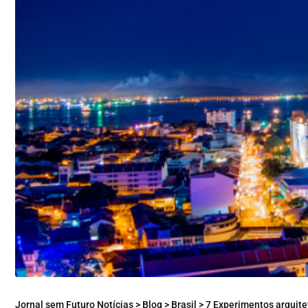
Jornal sem Futuro Notícias
>
Blog
>
Brasil
>
7 Experimentos arquit