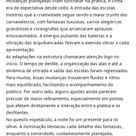
mudanças planejadas iriam funcionar na prática, o clima
era de expectativa desde cedo. A entrada das escolas
mostrou que a criatividade segue sendo o maior trunfo dos
carnavalescos, com fantasias luxuosas, carros alegóricos
grandiosos e coreografias que arrancaram aplausos
entusiasmados. A energia pulsante das baterias e a
vibração das arquibancadas fizeram a avenida vibrar a cada
apresentação.
As adaptações na estrutura chamaram atenção logo no
início. O tempo de desfile, a organização das alas e até a
dinâmica de entrada e saída das escolas foram repensados.
Para muitos, essas mudanças trouxeram fluidez e ritmo
mais equilibrado, facilitando o acompanhamento do
público. Por outro lado, alguns ajustes ainda parecem
precisar de maior refinamento, especialmente em pontos
que afetam diretamente a interação entre a plateia e os
desfilantes.
No quesito espetáculo, a noite foi um presente para os
olhos. A iluminação destacou cada detalhe das fantasias,
enquanto a sonoridade, cuidadosamente planejada,