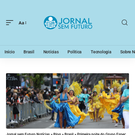
Aa
Início
Brasil
Notícias
Política
Tecnologia
Sobre N
Jornal sem Futuro Notícias
>
Blog
>
Brasil
>
Primeira noite do Grupo Especial: veja o que deu certo e o que deu errado nas mudanças no Sambódromo