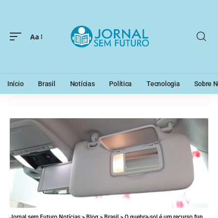
Aa
Início
Brasil
Notícias
Política
Tecnologia
Sobre N
Jornal sem Futuro Notícias
>
Blog
>
Brasil
>
O quebra-sol é um recurso fundamental que ajuda a proteger os olhos dos motoristas enquanto dirigem