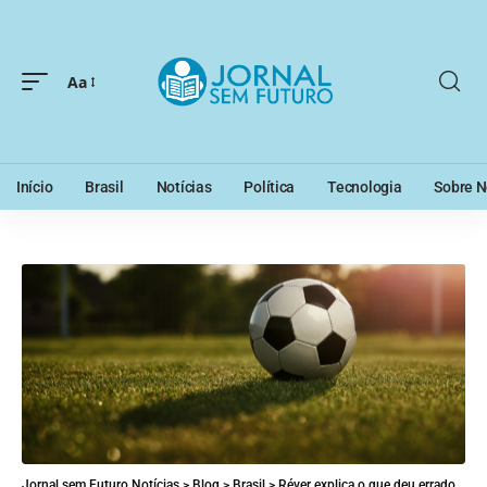
Aa
Início
Brasil
Notícias
Política
Tecnologia
Sobre N
Jornal sem Futuro Notícias
>
Blog
>
Brasil
>
Réver explica o que deu errado contra o Raja no Mundial