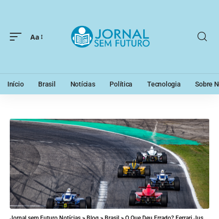
Aa
Início
Brasil
Notícias
Política
Tecnologia
Sobre N
Jornal sem Futuro Notícias
>
Blog
>
Brasil
>
O Que Deu Errado? Ferrari Justifica Grandes Mudanças para a Temporada de 2025