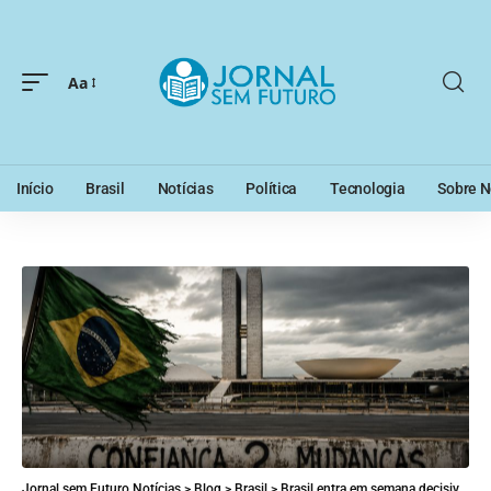
Aa
Início
Brasil
Notícias
Política
Tecnologia
Sobre N
Jornal sem Futuro Notícias
>
Blog
>
Brasil
>
Brasil entra em semana decisiva entre crise de confiança e mudanças estruturais: o que isso revela sobre o futuro do país?