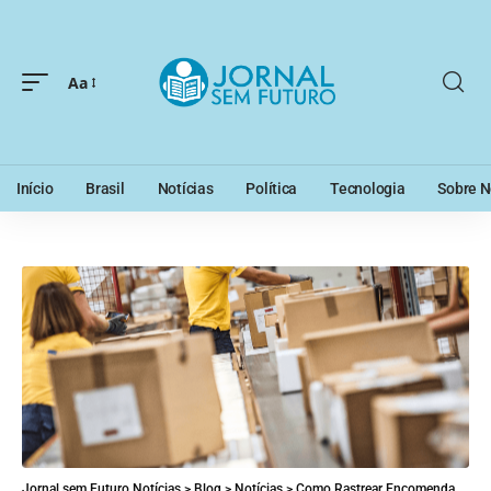
Aa
Início
Brasil
Notícias
Política
Tecnologia
Sobre N
Jornal sem Futuro Notícias
>
Blog
>
Notícias
>
Como Rastrear Encomendas nos Correios do Brasil?