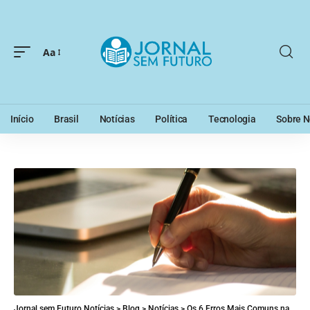
Aa
Início
Brasil
Notícias
Política
Tecnologia
Sobre N
Jornal sem Futuro Notícias
>
Blog
>
Notícias
>
Os 6 Erros Mais Comuns na Estrutura da Redação do Enem, Segundo Quem Corrige Simulados