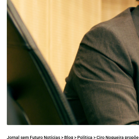
Jornal sem Futuro Notícias
>
Blog
>
Política
>
Ciro Nogueira propõe punição p