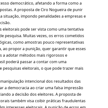
cesso democrático, afetando a forma como a
postas. A proposta de Ciro Nogueira de punir
ssa situação, impondo penalidades a empresas e
cisão.
 eleitorais pode ser vista como uma tentativa
de pesquisa. Muitas vezes, os erros cometidos
lógicas, como amostras pouco representativas
, ao propor a punição, quer garantir que esses
os a adotar métodos mais rigorosos e
rasil poderá passar a contar com uma
e pesquisas eleitorais, o que pode trazer mais
 manipulação intencional dos resultados das
car a democracia ao criar uma falsa impressão
iando a decisão dos eleitores. A proposta de
torais também visa coibir práticas fraudulentas
m interesses eleitorais. A punição de erros em