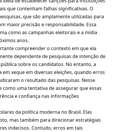
a ideia de estabelecer sanções para instituições
ais que contenham falhas significativas. O
 pesquisas, que são amplamente utilizadas para
com maior precisão e responsabilidade. Essa
ma como as campanhas eleitorais e a mídia
róximos anos.
portante compreender o contexto em que ela
tamente dependente de pesquisas de intenção de
pública sobre os candidatos. No entanto, a
da em xeque em diversas eleições, quando erros
dicaram o resultado das pesquisas. Nesse
e como uma tentativa de assegurar que essas
arência e confiança nas informações
ilares da política moderna no Brasil. Elas
voto, mas também para direcionar estratégias
res indecisos. Contudo, erros em tais