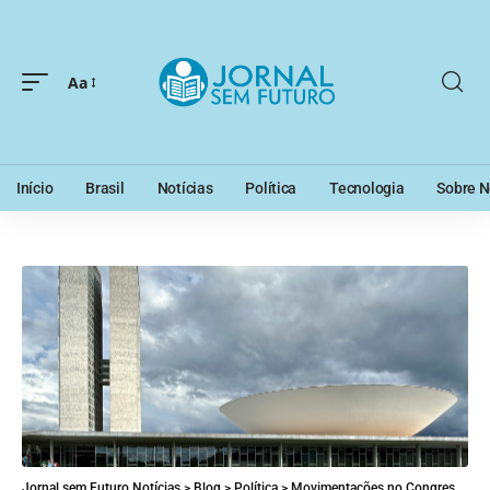
Aa
Início
Brasil
Notícias
Política
Tecnologia
Sobre N
Jornal sem Futuro Notícias
>
Blog
>
Política
>
Movimentações no Congresso e Governo sobre o PL Antifacção