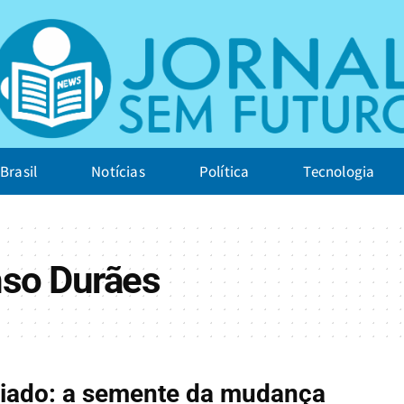
Brasil
Notícias
Política
Tecnologia
nso Durães
riado: a semente da mudança