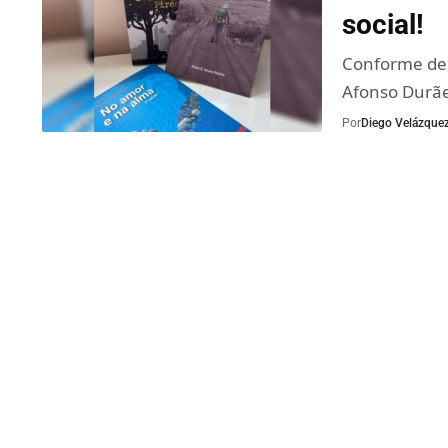
social!
Conforme des
Afonso Durãe
Por
Diego Velázque