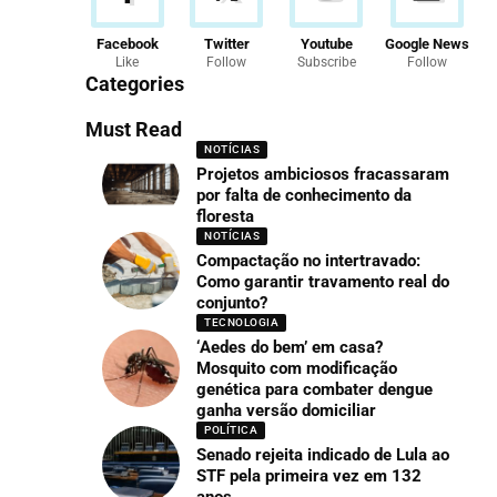
Facebook
Twitter
Youtube
Google News
Like
Follow
Subscribe
Follow
Categories
Must Read
NOTÍCIAS
Projetos ambiciosos fracassaram
por falta de conhecimento da
floresta
NOTÍCIAS
Compactação no intertravado:
Como garantir travamento real do
conjunto?
TECNOLOGIA
‘Aedes do bem’ em casa?
Mosquito com modificação
genética para combater dengue
ganha versão domiciliar
POLÍTICA
Senado rejeita indicado de Lula ao
STF pela primeira vez em 132