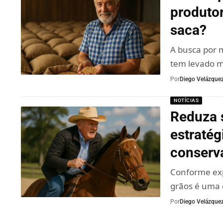
produtor
saca?
A busca por 
tem levado m
Por
Diego Velázque
NOTÍCIAS
Reduza 
estratég
conserv
Conforme exp
grãos é uma 
Por
Diego Velázque