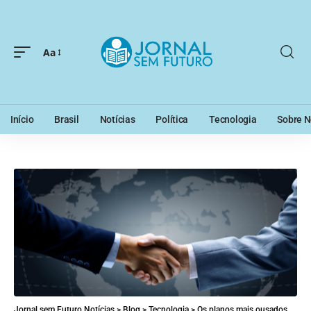
Aa
Início
Brasil
Notícias
Política
Tecnologia
Sobre N
Jornal sem Futuro Notícias
>
Blog
>
Tecnologia
>
Os planos mais ousados de Bill Gates –e como eles deram certo (ou errado)