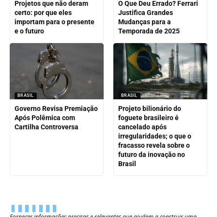
Projetos que não deram
O Que Deu Errado? Ferrari
certo: por que eles
Justifica Grandes
importam para o presente
Mudanças para a
e o futuro
Temporada de 2025
BRASIL
BRASIL
Governo Revisa Premiação
Projeto bilionário do
Após Polêmica com
foguete brasileiro é
Cartilha Controversa
cancelado após
irregularidades; o que o
fracasso revela sobre o
futuro da inovação no
Brasil
Fornecer informações precisas e relevantes que ajudem a construir uma