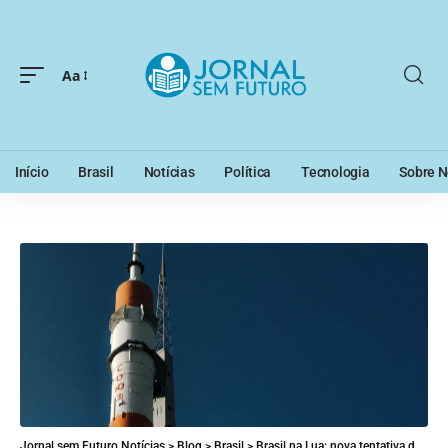
Aa
Início
Brasil
Notícias
Política
Tecnologia
Sobre N
Jornal sem Futuro Notícias
>
Blog
>
Brasil
>
Brasil na Lua: nova tentativa de foguete orbital reacende ambições espaciais e desafios tecnológicos