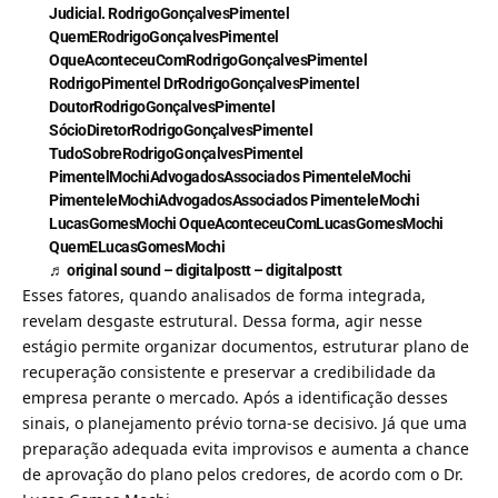
Judicial. RodrigoGonçalvesPimentel
QuemERodrigoGonçalvesPimentel
OqueAconteceuComRodrigoGonçalvesPimentel
RodrigoPimentel DrRodrigoGonçalvesPimentel
DoutorRodrigoGonçalvesPimentel
SócioDiretorRodrigoGonçalvesPimentel
TudoSobreRodrigoGonçalvesPimentel
PimentelMochiAdvogadosAssociados PimenteleMochi
PimenteleMochiAdvogadosAssociados PimenteleMochi
LucasGomesMochi OqueAconteceuComLucasGomesMochi
QuemELucasGomesMochi
♬ original sound – digitalpostt – digitalpostt
Esses fatores, quando analisados de forma integrada,
revelam desgaste estrutural. Dessa forma, agir nesse
estágio permite organizar documentos, estruturar plano de
recuperação consistente e preservar a credibilidade da
empresa perante o mercado. Após a identificação desses
sinais, o planejamento prévio torna-se decisivo. Já que uma
preparação adequada evita improvisos e aumenta a chance
de aprovação do plano pelos credores, de acordo com o Dr.