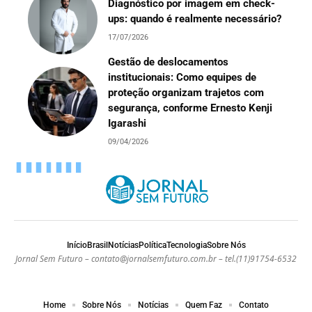
Diagnóstico por imagem em check-
ups: quando é realmente necessário?
17/07/2026
Gestão de deslocamentos
institucionais: Como equipes de
proteção organizam trajetos com
segurança, conforme Ernesto Kenji
Igarashi
09/04/2026
Início
Brasil
Notícias
Política
Tecnologia
Sobre Nós
Jornal Sem Futuro –
contato@jornalsemfuturo.com.br
– tel.(11)91754-6532
Home
Sobre Nós
Notícias
Quem Faz
Contato