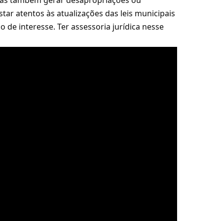
mas também gerar desapropriações ou
tar atentos às atualizações das leis municipais
o de interesse. Ter assessoria jurídica nesse