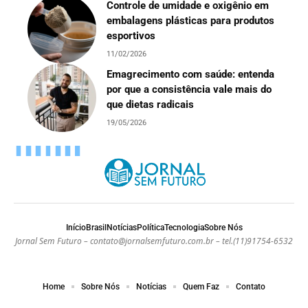
Controle de umidade e oxigênio em
embalagens plásticas para produtos
esportivos
11/02/2026
Emagrecimento com saúde: entenda
por que a consistência vale mais do
que dietas radicais
19/05/2026
Início
Brasil
Notícias
Política
Tecnologia
Sobre Nós
Jornal Sem Futuro –
contato@jornalsemfuturo.com.br
– tel.(11)91754-6532
Home
Sobre Nós
Notícias
Quem Faz
Contato