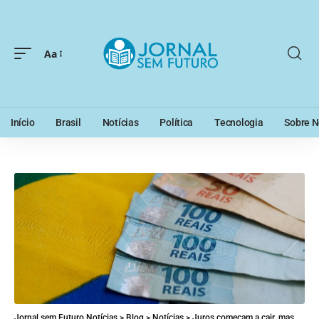
Aa
Início
Brasil
Notícias
Política
Tecnologia
Sobre N
Jornal sem Futuro Notícias
>
Blog
>
Notícias
>
Juros começam a cair, mas o futuro do Brasil continua em disputa: o que a nova fase da economia revela sobre o país