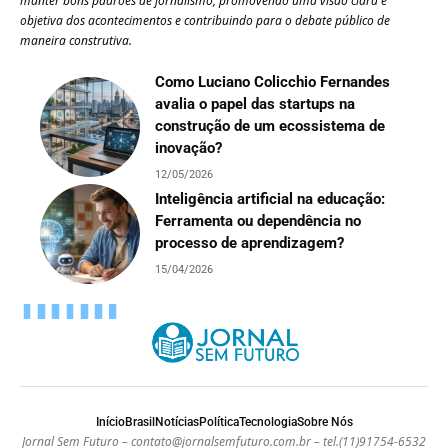
manter bons padrões de jornalismo, promovendo uma visão clara e
objetiva dos acontecimentos e contribuindo para o debate público de
maneira construtiva.
Como Luciano Colicchio Fernandes
avalia o papel das startups na
construção de um ecossistema de
inovação?
12/05/2026
Inteligência artificial na educação:
Ferramenta ou dependência no
processo de aprendizagem?
15/04/2026
Início
Brasil
Notícias
Política
Tecnologia
Sobre Nós
Jornal Sem Futuro –
contato@jornalsemfuturo.com.br
– tel.(11)91754-6532