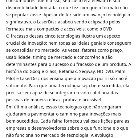
consumidores. Além disso, seu custo era elevado e sua
disponibilidade limitada, o que fez com que o formato não
se popularizasse. Apesar de ter sido um avanço tecnológico
significativo, o LaserDisc acabou sendo eclipsado pelos
formatos mais compactos e acessíveis, como o DVD.
O fracasso dessas cinco tecnologias ilustra um aspecto
crucial da inovação: nem todas as ideias geniais conseguem
se consolidar no mercado. Às vezes, fatores como preço,
usabilidade, timing de mercado e concorrência são
determinantes para o sucesso ou fracasso de um produto. A
história do Google Glass, Betamax, Segway, HD DVD, Palm
Pilot e LaserDisc nos ensina que a inovação por si só não é
suficiente. Para que uma tecnologia seja bem-sucedida, ela
precisa ser capaz de se integrar na vida cotidiana das
pessoas de maneira eficaz, prática e acessível.
Em última análise, essas tecnologias que não vingaram
ajudaram a pavimentar o caminho para inovações mais
bem-sucedidas. Cada falha forneceu valiosas lições para as
empresas e desenvolvedores sobre o que funciona e o que
não funciona no mercado de tecnologia. A evolução