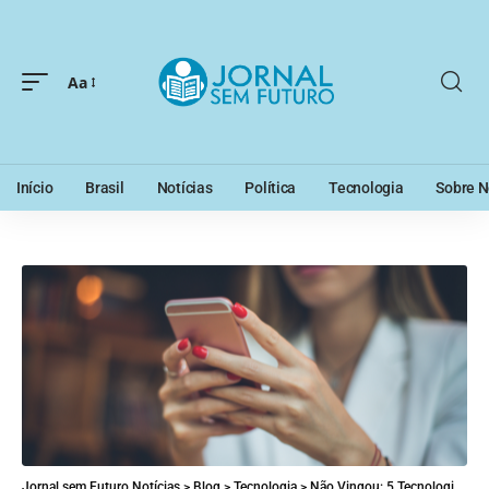
Aa
Início
Brasil
Notícias
Política
Tecnologia
Sobre N
Jornal sem Futuro Notícias
>
Blog
>
Tecnologia
>
Não Vingou: 5 Tecnologias que Não Deram Certo