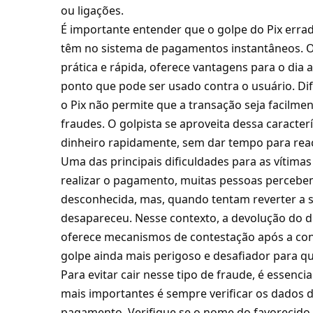
ou ligações.
É importante entender que o golpe do Pix erra
têm no sistema de pagamentos instantâneos. 
prática e rápida, oferece vantagens para o dia
ponto que pode ser usado contra o usuário. D
o Pix não permite que a transação seja facilme
fraudes. O golpista se aproveita dessa caracterí
dinheiro rapidamente, sem dar tempo para rea
Uma das principais dificuldades para as vítima
realizar o pagamento, muitas pessoas percebem
desconhecida, mas, quando tentam reverter a s
desapareceu. Nesse contexto, a devolução do di
oferece mecanismos de contestação após a con
golpe ainda mais perigoso e desafiador para q
Para evitar cair nesse tipo de fraude, é essenci
mais importantes é sempre verificar os dados d
pagamento. Verifique se o nome do favorecido,