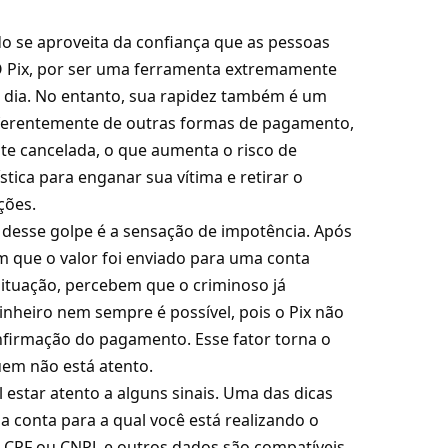
do se aproveita da confiança que as pessoas
O Pix, por ser uma ferramenta extremamente
 a dia. No entanto, sua rapidez também é um
iferentemente de outras formas de pagamento,
nte cancelada, o que aumenta o risco de
stica para enganar sua vítima e retirar o
ções.
s desse golpe é a sensação de impotência. Após
 que o valor foi enviado para uma conta
ituação, percebem que o criminoso já
nheiro nem sempre é possível, pois o Pix não
firmação do pagamento. Esse fator torna o
uem não está atento.
al estar atento a alguns sinais. Uma das dicas
a conta para a qual você está realizando o
 CPF ou CNPJ, e outros dados são compatíveis